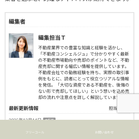
編集者
編集担当Ｔ
不動産業界での豊富な知識と経験を活かし、
「不動産コンシェルジュ」で分かりやすく最新
の不動産市場動向や売却のポイントなど、不動
産売却に関する幅広い情報を提供しています。
不動産会社での勤務経験を持ち、実際の取引事
例をもとに、読者にとって役立つリアルな情報
を発信。「大切な資産である不動産を、後悔の
ない形で売却してほしい」という想いを込め売
却の流れや注意点を詳しく解説しています。
最新更新情報
担当者情報
2025年12月14日
大阪市
【保存版】大阪市東成区の不動産売却を成功させる完全ガイ
ド｜相場・売却方法・注意点まで徹底解説
フリーコール
お問い合わせ