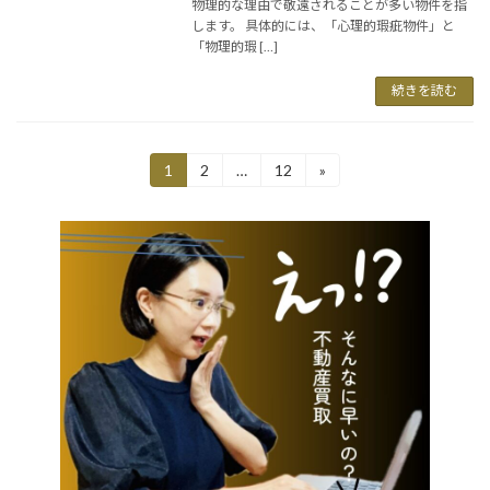
物理的な理由で敬遠されることが多い物件を指
します。 具体的には、「心理的瑕疵物件」と
「物理的瑕 […]
続きを読む
投
1
2
…
12
»
固
固
固
定
定
定
稿
ペ
ペ
ペ
ー
ー
ー
の
ジ
ジ
ジ
ペ
ー
ジ
送
り