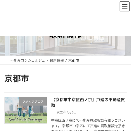
コ
ナ
ン
ビ
テ
ゲ
ン
ー
ツ
シ
最新情報
へ
ョ
ス
ン
キ
に
ッ
移
プ
動
不動産コンシェルジュ
最新情報
京都市
京都市
【京都市中京区西ノ京】戸建の不動産買
スタッフブログ
取
2025年4月6日
中京区西ノ京にて不動産買取相談有難うござい
ます。 京都市中京区にて戸建の買取相談を頂き