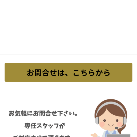
阿波 五百井 稲葉西 稲葉車瀬 岡本 興留 興留東 幸前 小吉田 神南 高安 高安
西 龍田 龍田西 龍田南 龍田北 東福寺 服部 法隆寺 法隆寺山内 法隆寺東 法
隆寺西 法隆寺南 法隆寺北 三井 目安 目安北
※一部、お取引出来ない場合がございます。
お問合せは、こちらから