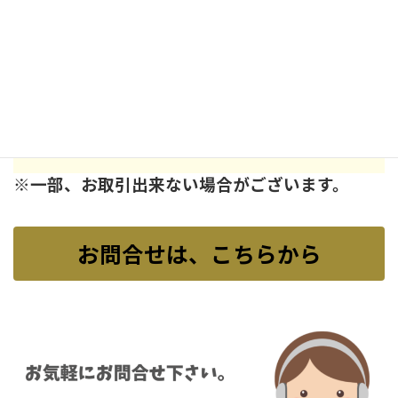
池尾 伊勢田町 伊勢田町名木 宇治 大久保町 小倉町 折居台 五ケ庄 木幡 志津
川 白川 神明 炭山 寺山台 天神台 莵道東垣内 莵道（その他） 南陵町 二尾
西笠取 羽戸山 羽拍子町 東笠取 平尾台 開町 広野町 琵琶台 槇島町 明星町
安田町 六地蔵
※一部、お取引出来ない場合がございます。
お問合せは、こちらから